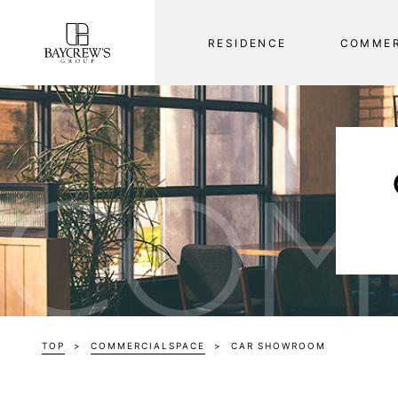
R
E
S
I
D
E
N
C
E
C
O
M
M
E
COM
TOP
COMMERCIAL
SPACE
CAR SHOWROOM