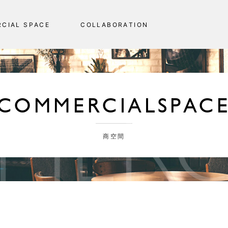
R
C
I
A
L
S
P
A
C
E
C
O
L
L
A
B
O
R
A
T
I
O
N
MERC
COMMERCIAL
SPAC
商空間