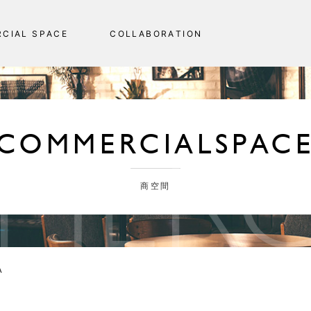
R
C
I
A
L
S
P
A
C
E
C
O
L
L
A
B
O
R
A
T
I
O
N
MERC
COMMERCIAL
SPAC
商空間
A