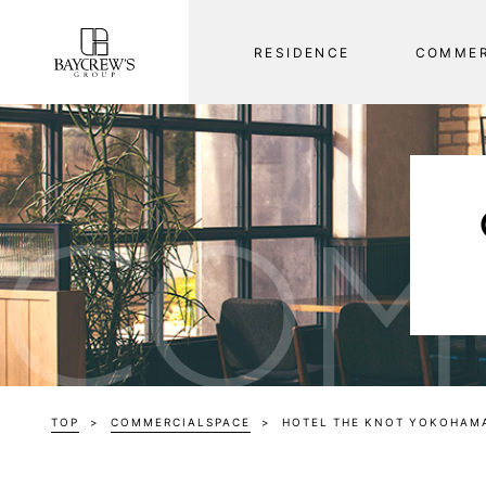
R
E
S
I
D
E
N
C
E
C
O
M
M
E
COM
TOP
COMMERCIAL
SPACE
HOTEL THE KNOT YOKOHAM