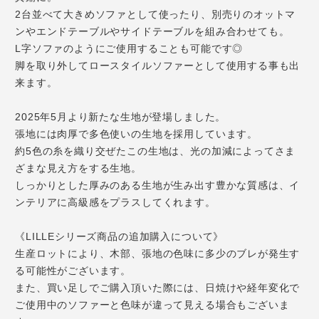
2台並べて大きめソファとして使ったり、別売りのオットマ
ンやエンドテーブルやサイドテーブルを組み合わせても。
L字ソファのようにご使用することも可能です◎
脚を取り外してロースタイルソファーとして使用する事も出
来ます。
2025年5月より新たな生地が登場しました。
張地には肉厚で多色使いの生地を採用しています。
約5色の糸を織り交ぜたこの生地は、光の加減によってさま
ざまな見え方をする生地。
しっかりとした厚みのある生地が生み出す豊かな質感は、イ
ンテリアに高級感をプラスしてくれます。
《LILLEシリーズ商品の追加購入について》
生産ロットにより、木部、張地の色味に多少のブレが発生す
る可能性がございます。
また、買い足しでご購入頂いた際には、日焼けや経年変化で
ご使用中のソファーと色味が違って見える場合もございま