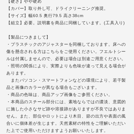
【硬さ】やや硬め
【カバー】取り外し可、ドライクリーニング推奨。
【サイズ】幅60.5 奥行79.5 高さ38cm
【組立】必要。説明書を商品に同梱しています。(工具入り)
【製品につきまして】
・プラスチックのアジャスターを同梱しております。床への
傷を懸念される方はこちらをご使用ください。フエルトシー
ルは付属しませんので、必要は場合は別途ご用意ください。
・照明の関係により、実際よりも色味が違って見える場合が
あります。
またパソコン・スマートフォンなどの環境により、若干製
品と画像のカラーが異なる場合もございます。
・商品の色味は、商品アップ画像をご参照ください。
・本商品のスチール部分には、素地ならではの濃淡、意図的
に施した小さなサビ跡や溶接跡がありますが不良ではありま
せん。また、部位やロットにより木目、節の出方や表面の風
合いに個体差が生じます。天然素材の特性をご理解いただい
た上でご使用いただけますようお願いいたします。