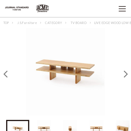
TOP
J.S.Furniture
CATEGORY
TV BOARD
LIVE EDGE WOOD LO