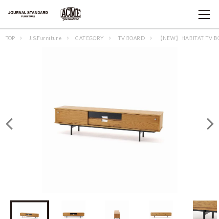
TOP
J.S.Furniture
CATEGORY
TV BOARD
【NEW】HABITAT TV 