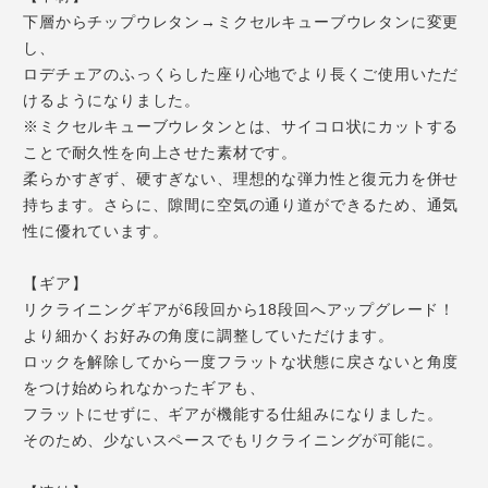
下層からチップウレタン→ミクセルキューブウレタンに変更
し、
ロデチェアのふっくらした座り心地でより長くご使用いただ
けるようになりました。
※ミクセルキューブウレタンとは、サイコロ状にカットする
ことで耐久性を向上させた素材です。
柔らかすぎず、硬すぎない、理想的な弾力性と復元力を併せ
持ちます。さらに、隙間に空気の通り道ができるため、通気
性に優れています。
【ギア】
リクライニングギアが6段回から18段回へアップグレード！
より細かくお好みの角度に調整していただけます。
ロックを解除してから一度フラットな状態に戻さないと角度
をつけ始められなかったギアも、
フラットにせずに、ギアが機能する仕組みになりました。
そのため、少ないスペースでもリクライニングが可能に。