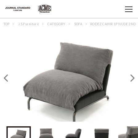
TOP
J.S.Furniture
CATEGORY
SOFA
RODEZ CAHIR 1P NUDE 2ND