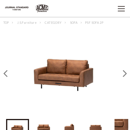
TOP
J.S.Furniture
CATEGORY
SOFA
PSF SOFA 2P