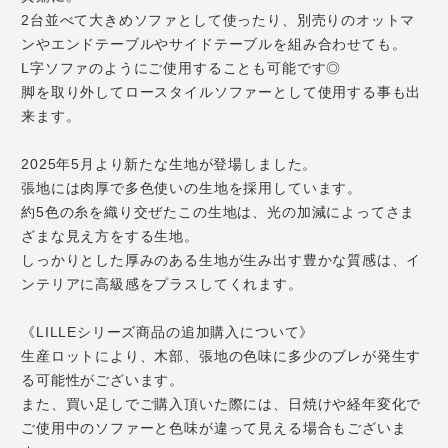
2台並べて大きめソファとして使ったり、別売りのオットマ
ンやエンドテーブルやサイドテーブルを組み合わせても。
L字ソファのようにご使用することも可能です◎
脚を取り外してロースタイルソファーとして使用する事も出
来ます。
2025年5月より新たな生地が登場しました。
張地には肉厚で多色使いの生地を採用しています。
約5色の糸を織り交ぜたこの生地は、光の加減によってさま
ざまな見え方をする生地。
しっかりとした厚みのある生地が生み出す豊かな質感は、イ
ンテリアに高級感をプラスしてくれます。
《LILLEシリーズ商品の追加購入について》
生産ロットにより、木部、張地の色味に多少のブレが発生す
る可能性がございます。
また、買い足しでご購入頂いた際には、日焼けや経年変化で
ご使用中のソファーと色味が違って見える場合もございま