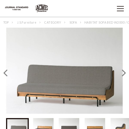
TOP
J.S.Furniture
CATEGORY
SOFA
HABITAT SOFA BED W2000 / 