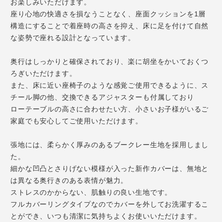
お楽しみいただけます。
座り心地の快適さを損なうことなく、座面クッションを1層
構造にすることで着座時の高さを抑え、床に足を付けて自然
な姿勢で座れる設計となっています。
奥行はしっかりと確保されており、楽に胡坐をかいておくつ
ろぎいただけます。
また、床に近い座椅子のような感覚ご使用できるように、ス
チール脚の他、交換できるアジャスターも付属しており
ローテーブルの高さに合わせたい方、小さいお子様がいるご
家庭でも安心してご使用いただけます。
張地には、柔らかく厚みのあるブークレー生地を採用しまし
た。
細かな凹凸とさりげない模様が入った新作カバーは、無地と
は異なる奥行きのある表情が魅力。
ストレスのかからない、肌触りの良い生地です。
フルカバーリングタイプなのでカバーを外してお洗濯するこ
とができ、いつも清潔に気持ちよくお使いいただけます。