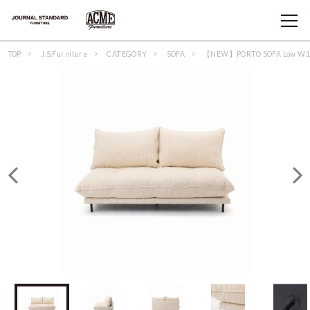
TOP
J.S.Furniture
CATEGORY
SOFA
【NEW】PORTO SOFA Low W17