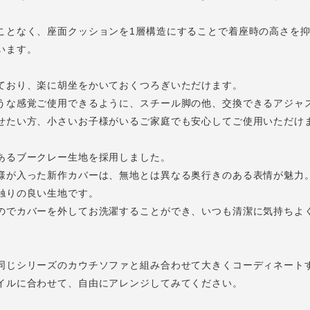
ことなく、座面クッションを1層構造にすることで着座時の高さを
います。
ており、楽に胡坐をかいておくつろぎいただけます。
うな感覚ご使用できるように、スチール脚の他、交換できるアジャ
せたい方、小さいお子様がいるご家庭でも安心してご使用いただけ
あるブークレー生地を採用しました。
様が入った新作カバーは、無地とは異なる奥行きのある表情が魅力
触りの良い生地です。
のでカバーを外してお洗濯することができ、いつも清潔に気持ちよ
同じシリーズのカウチソファと組み合わせて大きくコーディネート
イルに合わせて、自由にアレンジしてみてください。