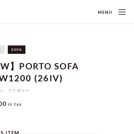
MENU
L
SOFA
W】PORTO SOFA
 W1200 (26IV)
ァ アイボリー
000
in tax
IS ITEM