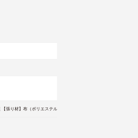
装 【張り材】布（ポリエステル52％・レーヨン20％・ウール18％・