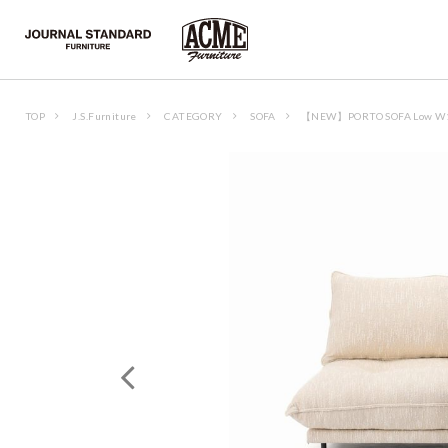
TOP
J.S.Furniture
CATEGORY
SOFA
【NEW】PORTO SOFA Low W