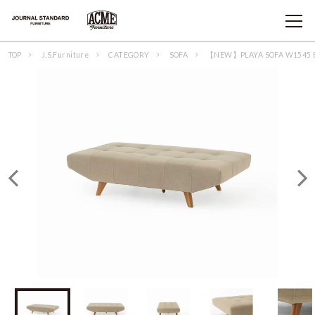
TOP
J.S.Furniture
CATEGORY
SOFA
【NEW】PLAYA SOFA W1545 B