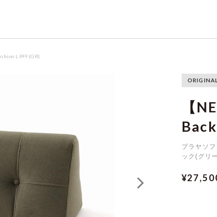
shion L PFF(GR)
ORIGINA
【NE
Back
プラヤソフ
ック(グリー
¥27,5