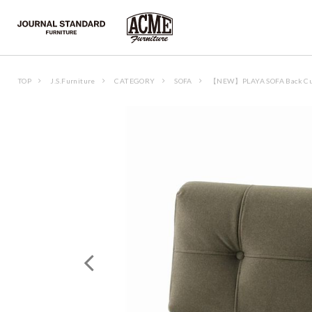
TOP
J.S.Furniture
CATEGORY
SOFA
【NEW】PLAYA SOFA Back Cu