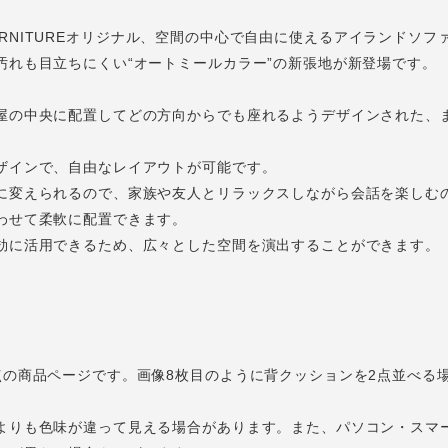
RD FURNITUREオリジナル、空間の中心で自由に使えるアイランドソフ
汚れも目立ちにくい“オートミールカラー”の新張地が新登場です。
屋の中央に配置してどの方向からでも座れるようデザインされた、
ザインで、自由なレイアウトが可能です。
に変えられるので、家族や友人とリラックスしながら会話を楽しむ
わせて柔軟に配置できます。
効に活用できるため、広々とした空間を演出することができます。
点の商品ページです。画像8枚目のように背クッションを2点並べる
よりも色味が違って見える場合があります。また、パソコン・スマ