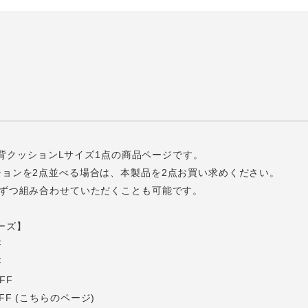
Aの背クッションLサイズ1点の商品ページです。
ションを2点並べる場合は、本製品を2点お買い求めください。
点ずつ組み合わせていただくことも可能です。
リーズ】
F
F
PFF
 PFF (こちらのページ)