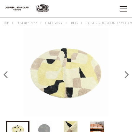
TOP
J.S.Furniture
CATEGORY
RUG
PICFAIR RUG ROUND / YELLO