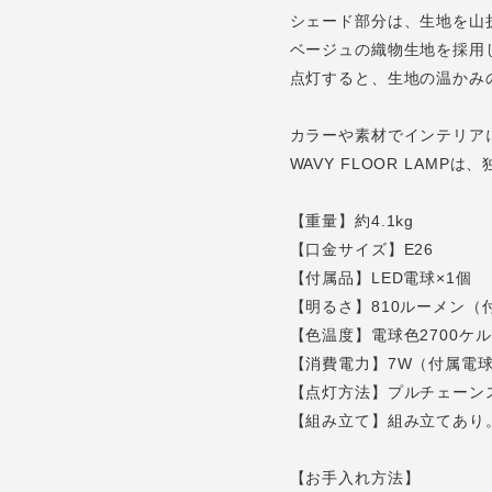
シェード部分は、生地を山
ベージュの織物生地を採用
点灯すると、生地の温かみ
カラーや素材でインテリア
WAVY FLOOR LA
【重量】約4.1kg
【口金サイズ】E26
【付属品】LED電球×1個
【明るさ】810ルーメン（
【色温度】電球色2700ケ
【消費電力】7W（付属電
【点灯方法】プルチェーン
【組み立て】組み立てあり
【お手入れ方法】