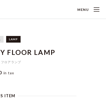
MENU
L
LAMP
Y FLOOR LAMP
 フロアランプ
00
in tax
IS ITEM