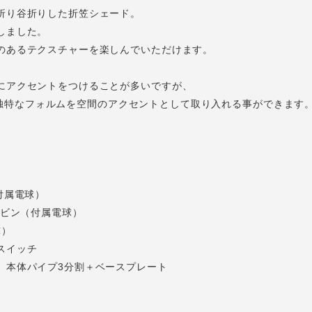
折り谷折りした折笠シェード。
しました。
のあるテクスチャーを楽しんでいただけます。
にアクセントをつけることが多いですが、
MPは、独特なフォルムを空間のアクセントとして取り入れる事ができます
付属電球）
ルビン（付属電球）
球）
スイッチ
。本体パイプ3分割＋ベースプレート