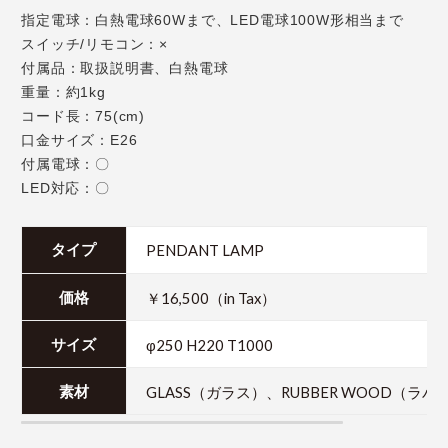
指定電球：白熱電球60Wまで、LED電球100W形相当まで
スイッチ/リモコン：×
付属品：取扱説明書、白熱電球
重量：約1kg
コード長：75(cm)
口金サイズ：E26
付属電球：〇
LED対応：〇
PENDANT LAMP
タイプ
￥16,500（in Tax）
価格
φ250 H220 T1000
サイズ
GLASS（ガラス）、RUBBER WOOD（ラ
素材