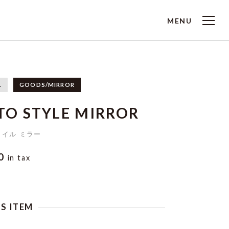
MENU
L
GOODS/MIRROR
TO STYLE MIRROR
タイル ミラー
00
in tax
IS ITEM