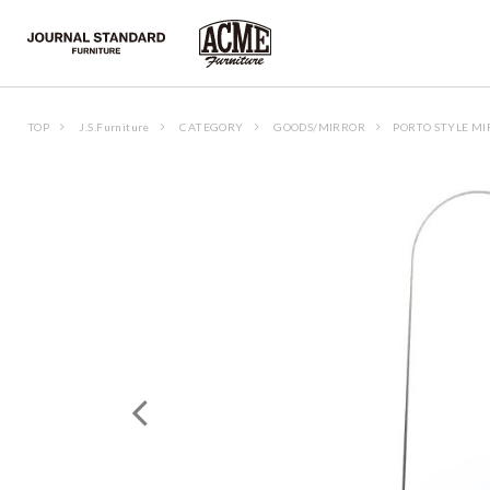
TOP
J.S.Furniture
CATEGORY
GOODS/MIRROR
PORTO STYLE M