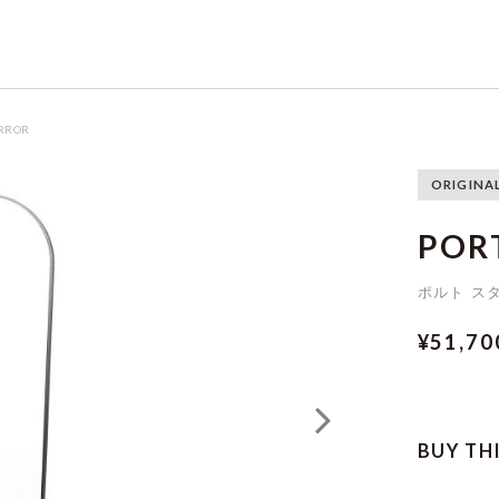
IRROR
ORIGINA
POR
ポルト ス
¥51,7
BUY TH