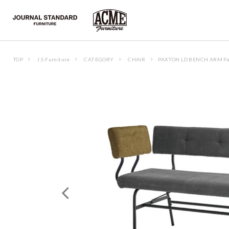
TOP
J.S.Furniture
CATEGORY
CHAIR
PAXTON LD BENCH ARM Pa