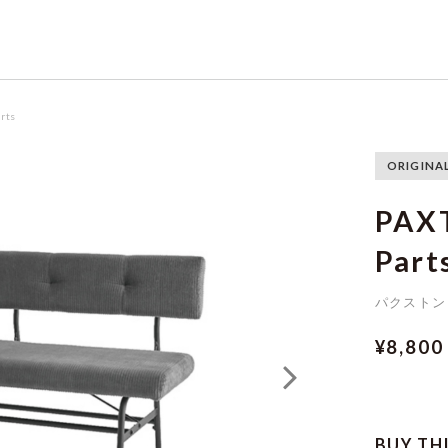
rts
ORIGINA
PAX
Part
パクストン
¥8,80
BUY TH