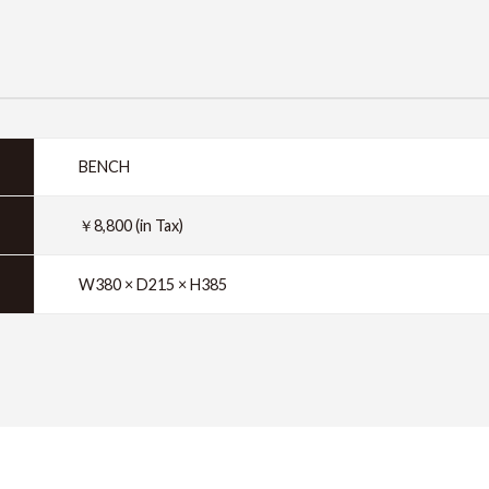
BENCH
￥8,800 (in Tax)
W380 × D215 × H385