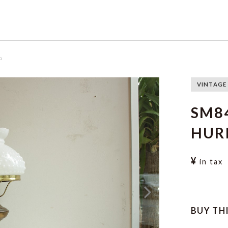
P
VINTAGE
SM8
HUR
¥
in tax
BUY TH