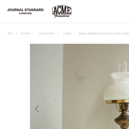
TOP
ACME
CATEGORY
LAMP
SM84/HOBNAIL HURRICANE LAM