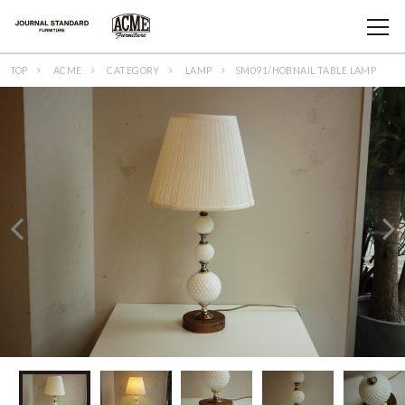
TOP
ACME
CATEGORY
LAMP
SM091/HOBNAIL TABLE LAMP