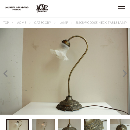
TOP
ACME
CATEGORY
LAMP
SM089/GOOSE NECK TABLE LAMP