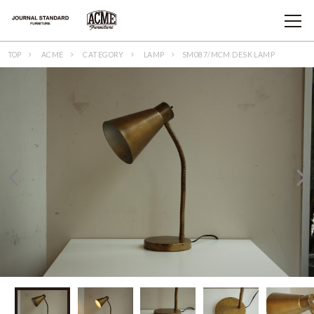
TOP
ACME
CATEGORY
LAMP
SM087/MCM DESK LAMP