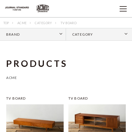
TOP
ACME
CATEGORY
TV BOARD
BRAND
CATEGORY
P
R
O
D
U
C
T
S
ACME
TV BOARD
TV BOARD