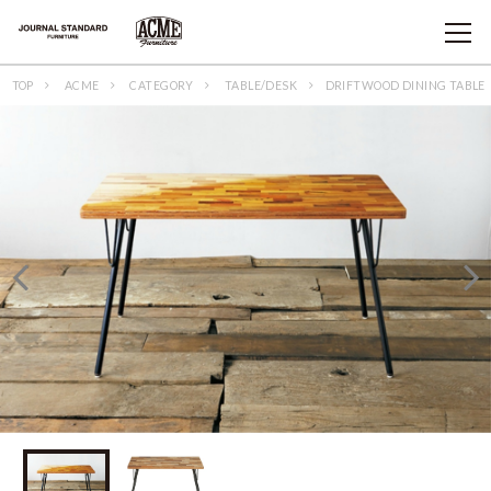
TOP
ACME
CATEGORY
TABLE/DESK
DRIFTWOOD DINING TABLE