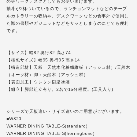
の等ワークデスクとしてもお使い頂けます。
抽斗が2杯ついているので、ランチョンマットなどのテーブ
ルカトラリーの収納や、デスクワークなどの食事外で使用し
た際の書類やガジェットなどをサッとしまうのにとても便利
です。
【サイズ】幅82 奥行82 高さ74
【梱包サイズ】幅95 奥行95 高さ14
【構造部材】天板：天然木化粧繊維板（アッシュ材）/天然木
（オーク材）脚：天然木（アッシュ材）
【表面加工】ウレタン樹脂塗装
【組立】脚部組立有り。2名で15分程度。(工具入り)
シリーズで天板違い・サイズ違いのご用意がございます。
■W820
WARNER DINING TABLE-S(standard)
WARNER DINING TABLE-S(herringbone)