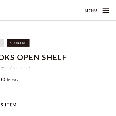
MENU
L
STORAGE
OKS OPEN SHELF
 オープンシェルフ
800
in tax
IS ITEM