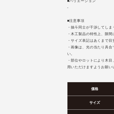
■バリエーション
-
■注意事項
・抽斗同士が干渉してしま
・木工製品の特性上、隙間
・サイズ表記はあくまで目
・画像は、光の当たり具合
い。
・部位やロットにより木目
用いただけますようお願い
価格
サイズ