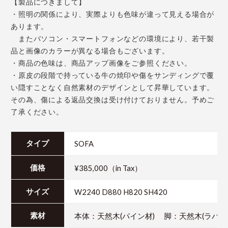
【製品につきまして】
・照明の関係により、実際よりも色味が違って見える場合が
あります。
またパソコン・スマートフォンなどの環境により、若干製
品と画像のカラーが異なる場合もございます。
・商品の色味は、商品アップ画像をご参照ください。
・原皮の段階で持っている牛の焼印や傷をサンディングで覆
い隠すことなく自然素材のデザインとして昇華しています。
その為、傷による返品交換は受け付けておりません。予めご
了承ください。
SOFA
タイプ
¥385,000（in Tax）
価格
W2240 D880 H820 SH420
サイズ
本体：天然木(パイン材) 脚：天然木(ラバ
素材