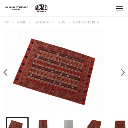
TOP
ACME
CATEGORY
RUG
MONTECITO RUG