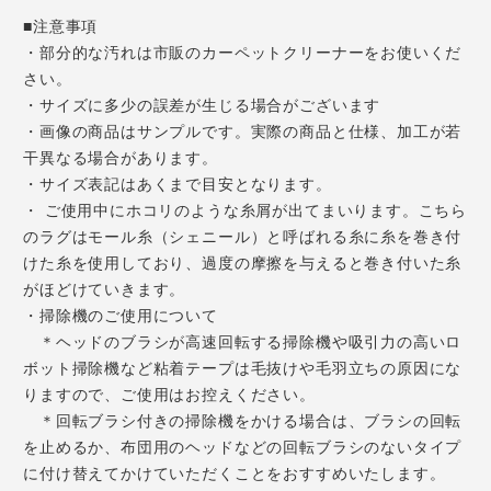
■注意事項
・部分的な汚れは市販のカーペットクリーナーをお使いくだ
さい。
・サイズに多少の誤差が生じる場合がございます
・画像の商品はサンプルです。実際の商品と仕様、加工が若
干異なる場合があります。
・サイズ表記はあくまで目安となります。
・ ご使用中にホコリのような糸屑が出てまいります。こちら
のラグはモール糸（シェニール）と呼ばれる糸に糸を巻き付
けた糸を使用しており、過度の摩擦を与えると巻き付いた糸
がほどけていきます。
・掃除機のご使用について
＊ヘッドのブラシが高速回転する掃除機や吸引力の高いロ
ボット掃除機など粘着テープは毛抜けや毛羽立ちの原因にな
りますので、ご使用はお控えください。
＊回転ブラシ付きの掃除機をかける場合は、ブラシの回転
を止めるか、布団用のヘッドなどの回転ブラシのないタイプ
に付け替えてかけていただくことをおすすめいたします。