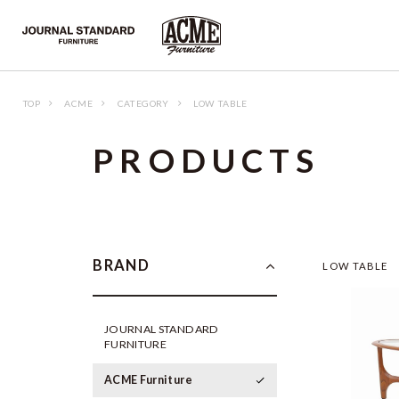
TOP
ACME
CATEGORY
LOW TABLE
P
R
O
D
U
C
T
S
BRAND
LOW TABLE
JOURNAL STANDARD
FURNITURE
ACME Furniture