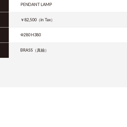
PENDANT LAMP
￥82,500（in Tax）
Φ280 H380
BRASS（真鍮）