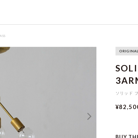
RASS
ORIGINA
SOL
3ARM
ソリッド ブ
¥82,5
BUY TH