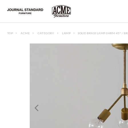
TOP
ACME
CATEGORY
LAMP
SOLID BRASS LAMP 3ARM 45° / B