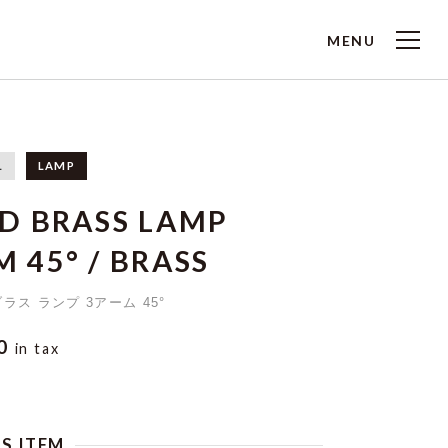
MENU
L
LAMP
ID BRASS LAMP
 45° / BRASS
ラス ランプ 3アーム 45°
00
in tax
IS ITEM