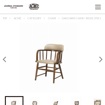
TOP
ACME
CATEGORY
CHAIR
OAKS ARM CHAIR / BEIGE (PVC)