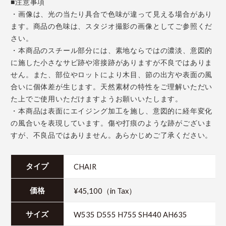
■注意事項
・画像は、光の当たり具合で色味が違って見える場合があり
ます。商品の色味は、スタジオ撮影の画像としてご参照くだ
さい。
・本商品のスチール部分には、素地ならではの濃淡、意図的
に施した小さなサビ跡や溶接跡がありますが不良ではありま
せん。また、部位やロットにより木目、節の出方や表面の風
合いに個体差が生じます。天然素材の特性をご理解いただい
た上でご使用いただけますようお願いいたします。
・本商品は表面にエイジング加工を施し、意図的に経年変化
の風合いを表現しています。傷や打痕のような跡がございま
すが、不良品ではありません。あらかじめご了承ください。
CHAIR
タイプ
¥45,100（in Tax）
価格
W535 D555 H755 SH440 AH635
サイズ