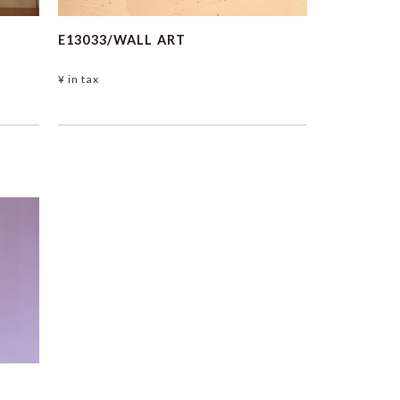
E13033/WALL ART
¥
in tax