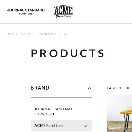
TOP
ACME
CATEGORY
ALL
P
R
O
D
U
C
T
S
BRAND
TABLE/DESK
JOURNAL STANDARD
FURNITURE
ACME Furniture