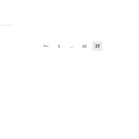
1
...
22
23